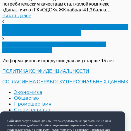
потребительским качествам стал жилой комплекс
«Династия» от ГК «ОДСК». ЖК набрал 41,3 балла, ...
Читать далее
Орловские депутаты пожаловались Медведеву на
программу строительства школ
Озвучен состав молодежного парламента
Орловской области
Информационная продукция для лиц старше 16 лет.
ПОЛИТИКА КОНФИДЕНЦИАЛЬНОСТИ
СОГЛАСИЕ НА ОБРАБОТКУ ПЕРСОНАЛЬНЫХ ДАННЫХ
Экономика
Общество
Происшествия
Строительство
Контакты
Новости компаний
Сайт использует cookie-файлы, чтобы сделать ваше пребывание на нем
максимально удобным К cайту подключены сервисы веб-аналитики
Яндекс.Метрика, «St.top.100», «LiveInternet», «SberADS» использующиe