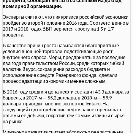
процента, сообщает lenta.ru со ссылкой на доклад
всемирной организации.
Эксперты считают, что пик кризиса российской экономики
пройдет во второй половине 2016 года. Соответственно в
2017 и 2018 годах ВВП вернется к росту на 1,5 и 1,7
процента.
В качестве причин роста называются благоприятные
условия внешней торговли, подстёгивающие рост
внутреннего спроса. Меры, предпринятые за последние
два года правительством России, среди которых гибкий
валютный курс, сокращение расходов бюджета и
использование средств Резервного фонда, сделали
процесс адаптации экономики менее сложным.
В 2016 году средняя цена нефти составит 43,3 доллара за
баррель, в 2017-м — 55,2 доллара, в 2018-м — 59,9
доллара, приводит мнение экспертов lenta.ru. На
следующий год потребление нефти начнет превышать
объемы ее добычи, сократив тем самым излишки сырья
на рынке.
Минэкономразвития считает абсолютно реалистичным