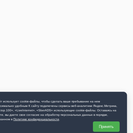
т использует cookie-файлы, чтобы сделать ваше пребывание на нем
симально удобным К cайту подключены сервисы веб-аналитики Яндекс.Метрика,
.top.100», «LiveInternet», «SberADS» использующиe cookie-файлы. Оставаясь на
те, вы даете свое согласие на обработку персональных данных в порядке,
занном в
Политике конфиденциальности
.
Принять