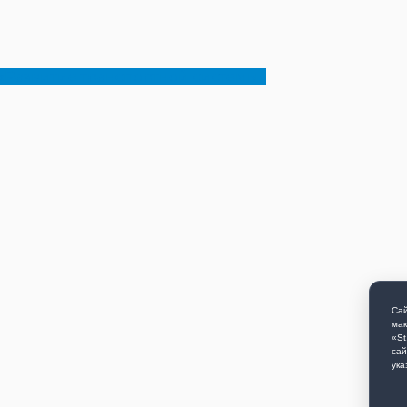
«Развитие транспортной системы»
Сай
мак
«St
сай
ука