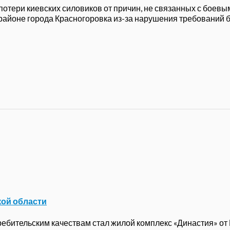
 потери киевских силовиков от причин, не связанных с боев
 районе города Красногоровка из-за нарушения требований б
кой области
бительским качествам стал жилой комплекс «Династия» от ГК