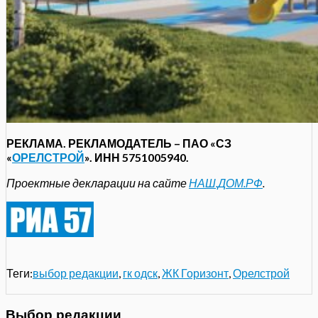
РЕКЛАМА. РЕКЛАМОДАТЕЛЬ – ПАО «СЗ
«
ОРЕЛСТРОЙ
». ИНН 5751005940.
Проектные декларации на сайте
НАШ.ДОМ.РФ
.
Теги:
выбор редакции
,
гк одск
,
ЖК Горизонт
,
Орелстрой
Выбор редакции