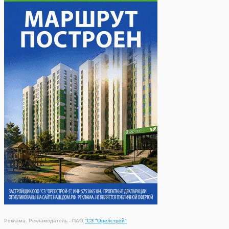
Реклама. Рекламодатель - ПАО
"СЗ "Орелстрой"