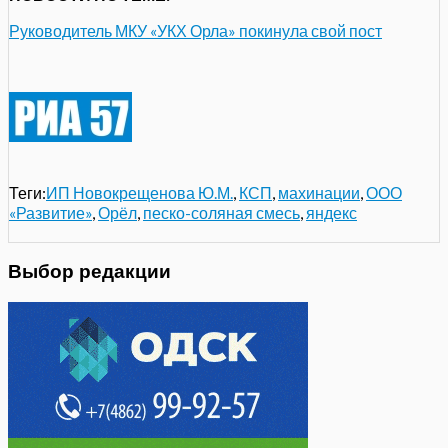
Руководитель МКУ «УКХ Орла» покинула свой пост
Теги:
ИП Новокрещенова Ю.М.
,
КСП
,
махинации
,
ООО
«Развитие»
,
Орёл
,
песко-соляная смесь
,
яндекс
Выбор редакции