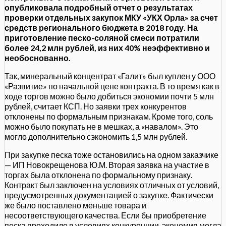
опубликовала подробный отчет о результатах
проверки отдельных закупок МКУ «УКХ Орла» за счет
средств регионального бюджета в 2018 году. На
приготовление песко-соляной смеси потратили
более 24,2 млн рублей, из них 40% неэффективно и
необоснованно.
Так, минеральный концентрат «Галит» был куплен у ООО
«Развитие» по начальной цене контракта. В то время как в
ходе торгов можно было добиться экономии почти 5 млн
рублей, считает КСП. Но заявки трех конкурентов
отклонены по формальным признакам. Кроме того, соль
можно было покупать не в мешках, а «навалом». Это
могло дополнительно сэкономить 1,5 млн рублей.
При закупке песка тоже остановились на одном заказчике
— ИП Новокрещенова Ю.М. Вторая заявка на участие в
торгах была отклонена по формальному признаку.
Контракт был заключен на условиях отличных от условий,
предусмотренных документацией о закупке. Фактически
же было поставлено меньше товара и
несоответствующего качества. Если бы приобретение
песка проходило в условиях конкуренции, экономия могла