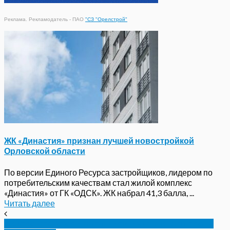
Реклама. Рекламодатель - ПАО
"СЗ "Орелстрой"
ЖК «Династия» признан лучшей новостройкой
Орловской области
По версии Единого Ресурса застройщиков, лидером по
потребительским качествам стал жилой комплекс
«Династия» от ГК «ОДСК». ЖК набрал 41,3 балла, ...
Читать далее
В Орле спасатели вытащили из снежного плена