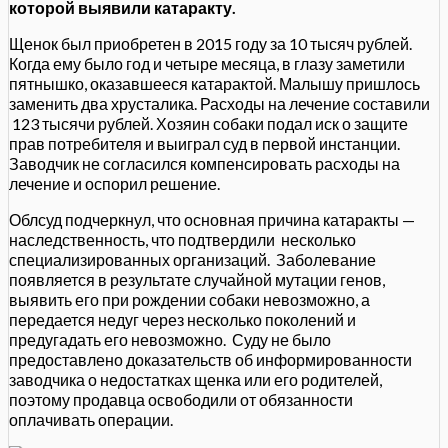
которой выявили катаракту.
Щенок был приобретен в 2015 году за 10 тысяч рублей.
Когда ему было год и четыре месяца, в глазу заметили
пятнышко, оказавшееся катарактой. Малышу пришлось
заменить два хрусталика. Расходы на лечение составили
123 тысячи рублей. Хозяин собаки подал иск о защите
прав потребителя и выиграл суд в первой инстанции.
Заводчик не согласился компенсировать расходы на
лечение и оспорил решение.
Облсуд подчеркнул, что основная причина катаракты —
наследственность, что подтвердили несколько
специализированных организаций. Заболевание
появляется в результате случайной мутации генов,
выявить его при рождении собаки невозможно, а
передается недуг через несколько поколений и
предугадать его невозможно. Суду не было
предоставлено доказательств об информированности
заводчика о недостатках щенка или его родителей,
поэтому продавца освободили от обязанности
оплачивать операции.