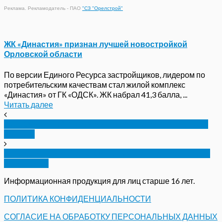
Реклама. Рекламодатель - ПАО
"СЗ "Орелстрой"
ЖК «Династия» признан лучшей новостройкой
Орловской области
По версии Единого Ресурса застройщиков, лидером по
потребительским качествам стал жилой комплекс
«Династия» от ГК «ОДСК». ЖК набрал 41,3 балла, ...
Читать далее
Под Орлом ВАЗ врезался в трактор с прицепом-
бочкой
В Заводском районе Орла незаконно продавали
сим-карты
Информационная продукция для лиц старше 16 лет.
ПОЛИТИКА КОНФИДЕНЦИАЛЬНОСТИ
СОГЛАСИЕ НА ОБРАБОТКУ ПЕРСОНАЛЬНЫХ ДАННЫХ