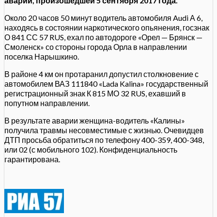
аварии, произошедшей 5 сентября 2017 года.
Около 20 часов 50 минут водитель автомобиля Audi А 6,
находясь в состоянии наркотического опьянения, госзнак
О 841 СС 57 RUS, ехал по автодороге «Орел — Брянск —
Смоленск» со стороны города Орла в направлении
поселка Нарышкино.
В районе 4 км он протаранил допустил столкновение с
автомобилем ВАЗ 111840 «Lada Kalina» государственный
регистрационный знак К 815 МО 32 RUS, ехавший в
попутном направлении.
В результате аварии женщина-водитель «Калины»
получила травмы несовместимые с жизнью. Очевидцев
ДТП просьба обратиться по телефону 400-359, 400-348,
или 02 (с мобильного 102). Конфиденциальность
гарантирована.