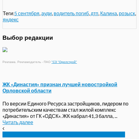
Теги:
5 сентября
,
ауди
,
водитель погиб
,
дтп
,
Калина
,
розыск
,
яндекс
Выбор редакции
Реклама. Рекламодатель - ПАО
"СЗ "Орелстрой"
ЖК «Династия» признан лучшей новостройкой
Орловской области
По версии Единого Ресурса застройщиков, лидером по
потребительским качествам стал жилой комплекс
«Династия» от ГК «ОДСК». ЖК набрал 41,3 балла, ...
Читать далее
В Троснянском районе сгорела зерносушилка