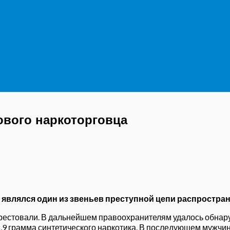
ового наркоторговца
являлся один из звеньев преступной цепи распростран
рестовали.
В дальнейшем правоохранителям удалось обнару
,9
грамма
синтетического наркотика. В
последующем мужчина