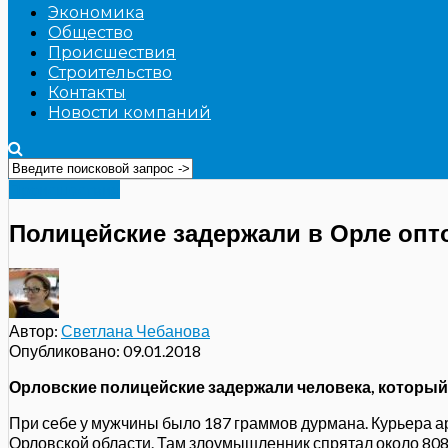
Экономика
Общество
Происшествия
Строительство
Контакты
Новости компаний
Происшествия
Полицейские задержали в Орле опт
Автор:
Светлана Чебанова
Опубликовано:
09.01.2018
Орловские полицейские задержали человека, который 
При себе у мужчины было 187
граммов дурмана. Курьера а
Орловской области. Там злоумышленник спрятал около 808