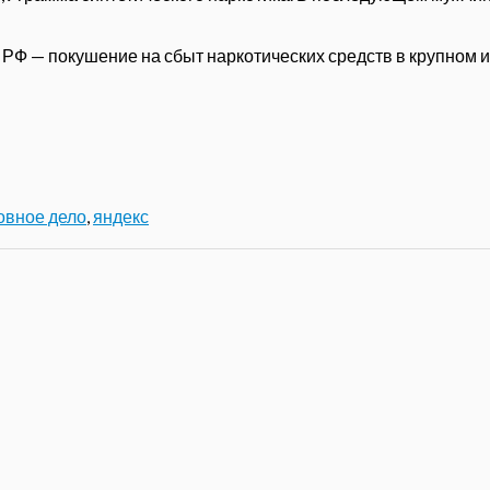
К РФ — п
окушение на сбыт наркотических средств в крупном и
овное дело
,
яндекс