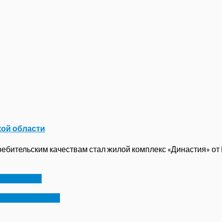
кой области
бительским качествам стал жилой комплекс «Династия» от ГК
школьника
правлено в суд