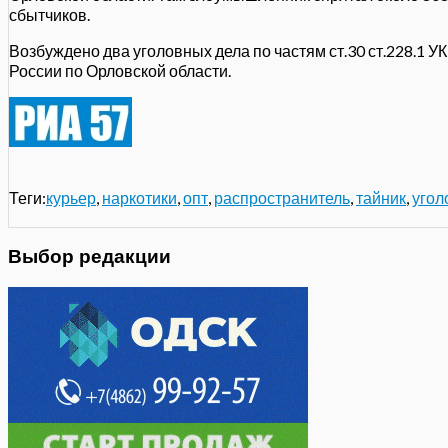
сбытчиков.
Возбуждено два уголовных дела по частям
ст.30 ст.228.1 У
России по Орловской области
.
Теги:
курьер
,
наркотики
,
опт
,
распространитель
,
тайник
,
угол
Выбор редакции