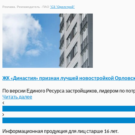
Реклама. Рекламодатель - ПАО
"СЗ "Орелстрой"
ЖК «Династия» признан лучшей новостройкой Орловс
По версии Единого Ресурса застройщиков, лидером по потре
Читать далее
В Орловской области электричка насмерть сбила 
Дело о долгах по зарплате в типографии «Труд» на
Информационная продукция для лиц старше 16 лет.