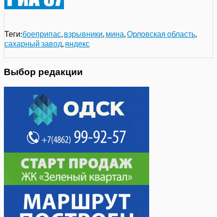
Теги:
боеприпас
,
взрывники
,
мина
,
Орловская область
,
сахарный завод
,
яндекс
Выбор редакции