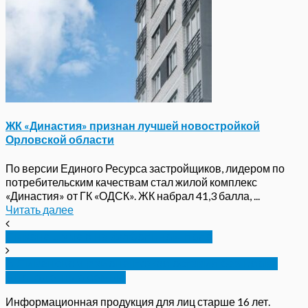
ЖК «Династия» признан лучшей новостройкой
Орловской области
По версии Единого Ресурса застройщиков, лидером по
потребительским качествам стал жилой комплекс
«Династия» от ГК «ОДСК». ЖК набрал 41,3 балла, ...
Читать далее
Ливенец умер на футбольном поле
В Ливенском районе пожар оставил без крова
многодетную семью
Информационная продукция для лиц старше 16 лет.