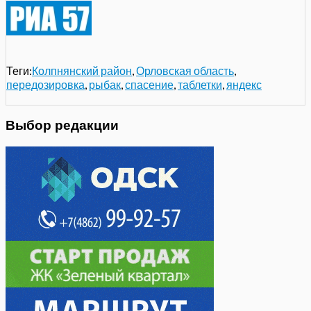
Теги:
Колпнянский район
,
Орловская область
,
передозировка
,
рыбак
,
спасение
,
таблетки
,
яндекс
Выбор редакции