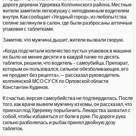
дороге деревни Удеревка Колпнянского района. Местные
жители заметили легковушку с неподвижным водителем
внутри. Как сообщает «Уездный город», из любопытства
селяне заглянули в салон, где были разбросаны аптечные
упаковки с таблетками.
Заметив, что мужчина дышит, жители вызвали скорую.
«Когда подсчитали количество пустых упаковок в машине
их было не менее десяти и в каждой пачке по десять
таблеток, решили, что водитель – самоубийца. Препарат,
которым он пользовался, сильное обезболивающее, его
не продают без рецепта», — рассказал руководитель
колпнянской МСО СУ СК по Орловской области
Константин Кудинов.
К счастью, версия самоубийства не подтвердилась. После
того, как врачи вывели мужчину из комы, он рассказал, что
приехал под Удеревку порыбачить. Лекарства захватил с
собой, чтобы избавиться от боли в руке. По дороге рука
сильно разболелась и рыбак принял двойную дозу
таблеток.