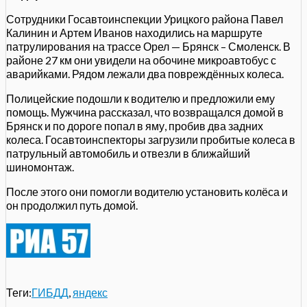
Сотрудники Госавтоинспекции Урицкого района Павел
Калинин и Артем Иванов находились на маршруте
патрулирования на трассе Орел — Брянск – Смоленск. В
районе 27 км они увидели на обочине микроавтобус с
аварийками. Рядом лежали два повреждённых колеса.
Полицейские подошли к водителю и предложили ему
помощь. Мужчина рассказал, что возвращался домой в
Брянск и по дороге попал в яму, пробив два задних
колеса. Госавтоинспекторы загрузили пробитые колеса в
патрульный автомобиль и отвезли в ближайший
шиномонтаж.
После этого они помогли водителю установить колёса и
он продолжил путь домой.
Теги:
ГИБДД
,
яндекс