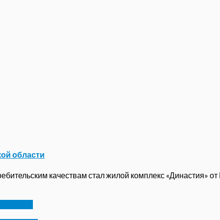
кой области
бительским качествам стал жилой комплекс «Династия» от ГК
ь свалка