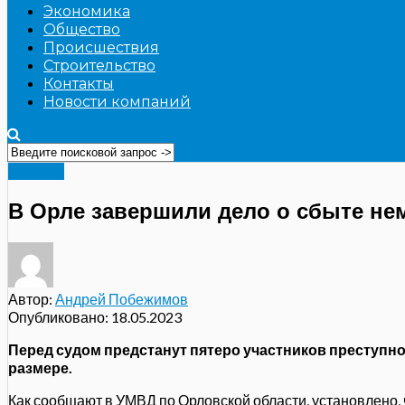
Экономика
Общество
Происшествия
Строительство
Контакты
Новости компаний
Главное
В Орле завершили дело о сбыте не
Автор:
Андрей Побежимов
Опубликовано:
18.05.2023
Перед судом предстанут пятеро участников преступн
размере.
Как сообщают в УМВД по Орловской области, установлено