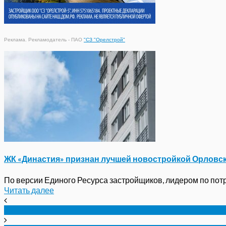
Реклама. Рекламодатель - ПАО
"СЗ "Орелстрой"
ЖК «Династия» признан лучшей новостройкой Орловс
По версии Единого Ресурса застройщиков, лидером по потре
Читать далее
Под Орлом таинственно исчезла земля и появилас