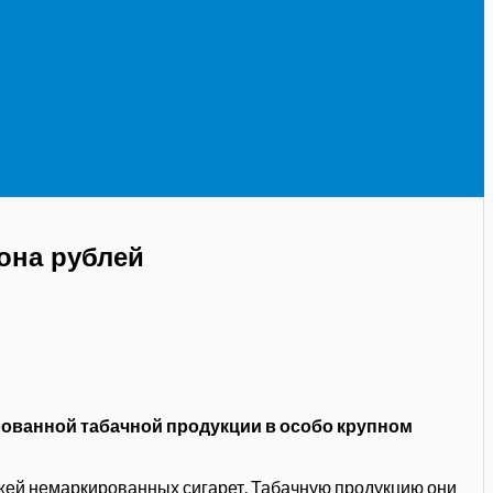
она рублей
рованной табачной продукции в особо крупном
жей немаркированных сигарет. Табачную продукцию они