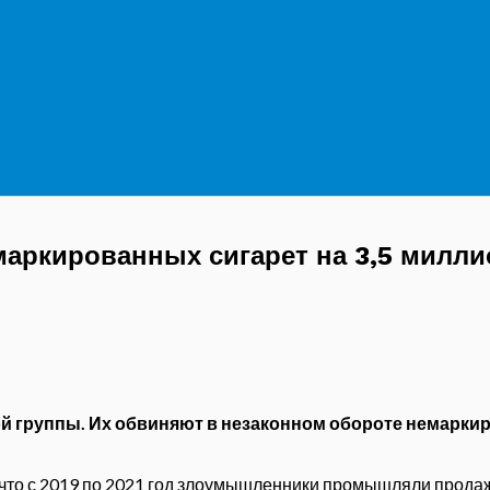
маркированных сигарет на 3,5 милли
ой группы. Их обвиняют в незаконном обороте немарки
, что с 2019 по 2021 год злоумышленники промышляли прода