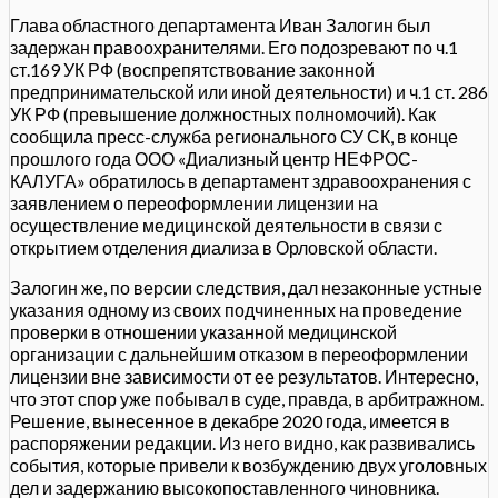
Глава областного департамента Иван Залогин был
задержан правоохранителями. Его подозревают по ч.1
ст.169 УК РФ (воспрепятствование законной
предпринимательской или иной деятельности) и ч.1 ст. 286
УК РФ (превышение должностных полномочий). Как
сообщила пресс-служба регионального СУ СК, в конце
прошлого года ООО «Диализный центр НЕФРОС-
КАЛУГА» обратилось в департамент здравоохранения с
заявлением о переоформлении лицензии на
осуществление медицинской деятельности в связи с
открытием отделения диализа в Орловской области.
Залогин же, по версии следствия, дал незаконные устные
указания одному из своих подчиненных на проведение
проверки в отношении указанной медицинской
организации с дальнейшим отказом в переоформлении
лицензии вне зависимости от ее результатов. Интересно,
что этот спор уже побывал в суде, правда, в арбитражном.
Решение, вынесенное в декабре 2020 года, имеется в
распоряжении редакции. Из него видно, как развивались
события, которые привели к возбуждению двух уголовных
дел и задержанию высокопоставленного чиновника.