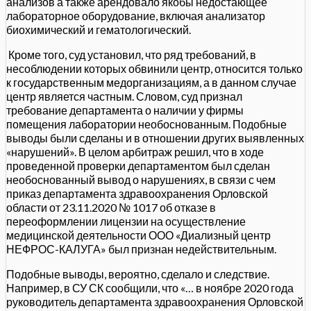
анализов а также арендовало якобы недостающее
лабораторное оборудование, включая анализатор
биохимический и гематологический.
Кроме того, суд установил, что ряд требований, в
несоблюдении которых обвинили центр, относится только
к государственным медорганизациям, а в данном случае
центр является частным. Словом, суд признал
требование департамента о наличии у фирмы
помещения лаборатории необоснованным. Подобные
выводы были сделаны и в отношении других выявленных
«нарушений». В целом арбитраж решил, что в ходе
проведенной проверки департаментом был сделан
необоснованный вывод о нарушениях, в связи с чем
приказ департамента здравоохранения Орловской
области от 23.11.2020 № 1017 об отказе в
переоформлении лицензии на осуществление
медицинской деятельности ООО «Диализный центр
НЕФРОС-КАЛУГА» был признан недействительным.
Подобные выводы, вероятно, сделало и следствие.
Например, в СУ СК сообщили, что «… в ноябре 2020 года
руководитель департамента здравоохранения Орловской