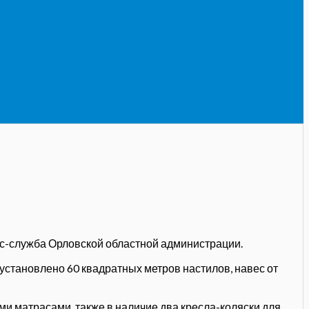
сс-служба Орловской областной администрации.
установлено 60 квадратных метров настилов, навес от
 матрасами, также в наличие два кресла-коляски для