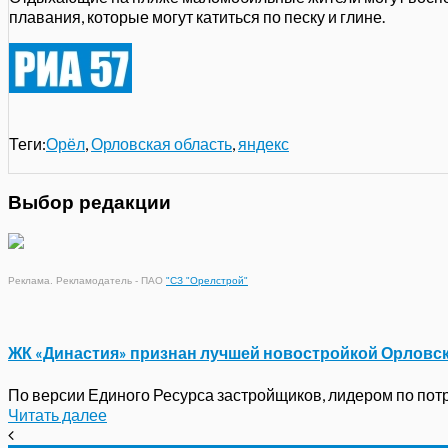
плавания, которые могут катиться по песку и глине.
Теги:
Орёл
,
Орловская область
,
яндекс
Выбор редакции
Реклама. Рекламодатель - ПАО
"СЗ "Орелстрой"
ЖК «Династия» признан лучшей новостройкой Орловс
По версии Единого Ресурса застройщиков, лидером по потре
Читать далее