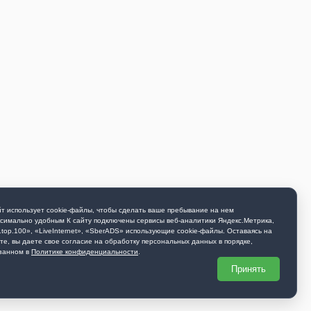
т использует cookie-файлы, чтобы сделать ваше пребывание на нем
симально удобным К cайту подключены сервисы веб-аналитики Яндекс.Метрика,
.top.100», «LiveInternet», «SberADS» использующиe cookie-файлы. Оставаясь на
те, вы даете свое согласие на обработку персональных данных в порядке,
занном в
Политике конфиденциальности
.
Принять