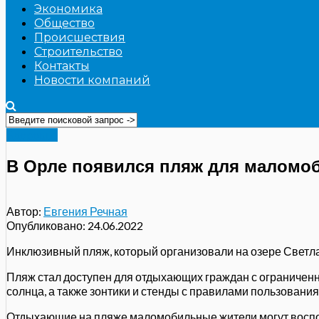
Экономика
Общество
Происшествия
Строительство
Контакты
Новости компаний
Здоровье
В Орле появился пляж для маломо
Автор:
Евгения Речная
Опубликовано:
24.06.2022
Инклюзивный пляж, который организовали на озере Светла
Пляж стал доступен для отдыхающих граждан с ограниченн
солнца, а также зонтики и стенды с правилами пользования
Отдыхающие на пляже маломобильные жители могут воспол