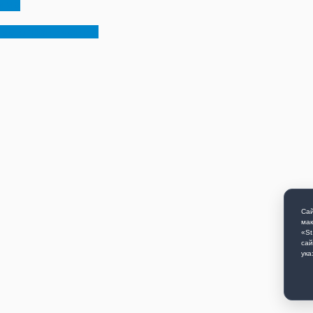
йма
ные ограничения
Сай
мак
«St
сай
ука