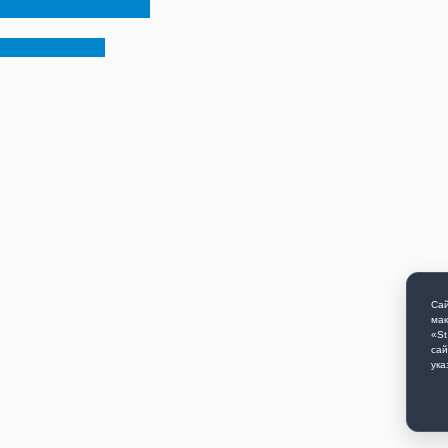
 первый день года
ку «Коляда»
Сай
мак
«St
сай
ука