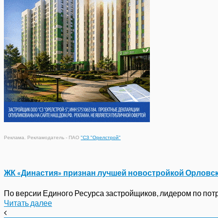
Реклама. Рекламодатель - ПАО
"СЗ "Орелстрой"
ЖК «Династия» признан лучшей новостройкой Орловс
По версии Единого Ресурса застройщиков, лидером по потре
Читать далее