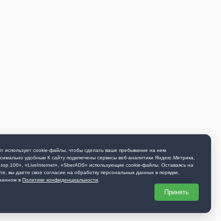
т использует cookie-файлы, чтобы сделать ваше пребывание на нем
симально удобным К cайту подключены сервисы веб-аналитики Яндекс.Метрика,
.top.100», «LiveInternet», «SberADS» использующиe cookie-файлы. Оставаясь на
те, вы даете свое согласие на обработку персональных данных в порядке,
занном в
Политике конфиденциальности
.
Принять