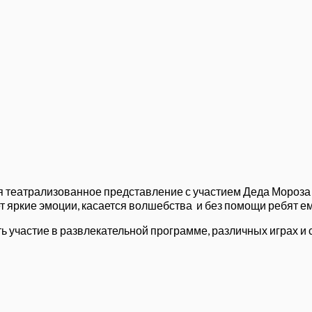
тся театрализованное представление с участием Деда Мороз
т яркие эмоции, касается волшебства и без помощи ребят ем
 участие в развлекательной программе, различных играх и 