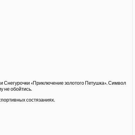
а и Снегурочки «Приключение золотого Петушка». Символ
у не обойтись.
спортивных состязаниях.