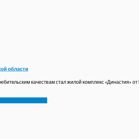
кой области
бительским качествам стал жилой комплекс «Династия» от ГК
весной 2019 года