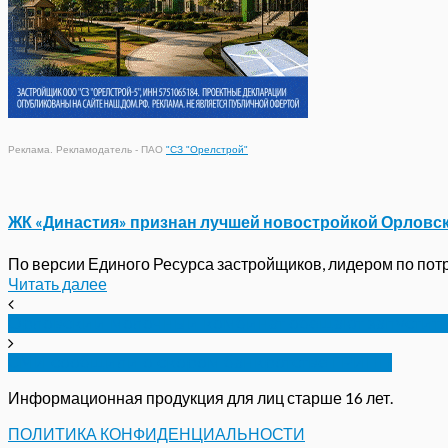
Реклама. Рекламодатель - ПАО
"СЗ "Орелстрой"
ЖК «Династия» признан лучшей новостройкой Орловс
По версии Единого Ресурса застройщиков, лидером по потре
Читать далее
Орловский молочный комбинат обещают запустить 
СМИ сообщили о скором банкротстве ГРИНН
Информационная продукция для лиц старше 16 лет.
ПОЛИТИКА КОНФИДЕНЦИАЛЬНОСТИ