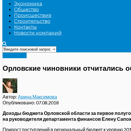
Экономика
Общество
Происшествия
Строительство
Контакты
Новости компаний
Экономика
Орловские чиновники отчитались о
Автор:
Арина Максимова
Опубликовано:
07.08.2018
Доходы бюджета Орловской области за первое полугод
на руководителя департамента финансов Елену Сапо
Прирост поступлений в региональный бюджет к уровню 2017