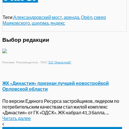
Теги:
Александровский мост
,
аренда
,
Орёл
,
сквер
Маяковского
,
шаурма
,
яндекс
Выбор редакции
Реклама. Рекламодатель - ПАО
"СЗ "Орелстрой"
ЖК «Династия» признан лучшей новостройкой
Орловской области
По версии Единого Ресурса застройщиков, лидером по
потребительским качествам стал жилой комплекс
«Династия» от ГК «ОДСК». ЖК набрал 41,3 балла, ...
Читать далее