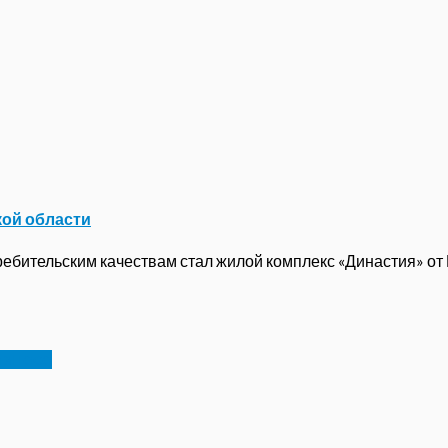
кой области
бительским качествам стал жилой комплекс «Династия» от ГК
изнесе