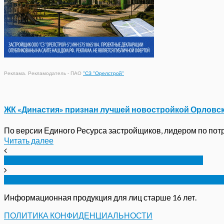
Реклама. Рекламодатель - ПАО
"СЗ "Орелстрой"
ЖК «Династия» признан лучшей новостройкой Орловс
По версии Единого Ресурса застройщиков, лидером по потре
Читать далее
В новом году в Орле будут работать 4 ярмарки
«Business-Insight»: в Орле расскажут об успешном б
Информационная продукция для лиц старше 16 лет.
ПОЛИТИКА КОНФИДЕНЦИАЛЬНОСТИ