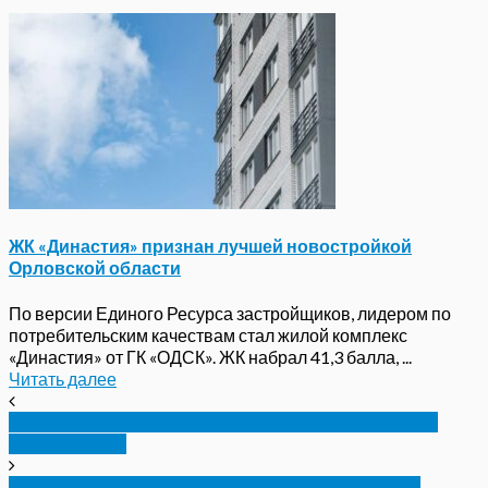
ЖК «Династия» признан лучшей новостройкой
Орловской области
По версии Единого Ресурса застройщиков, лидером по
потребительским качествам стал жилой комплекс
«Династия» от ГК «ОДСК». ЖК набрал 41,3 балла, ...
Читать далее
Вадим Потомский: здесь будут учиться дети с
верой в бога
Губернатор Орловской области встретился с