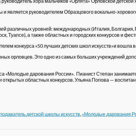
 руководитель хора мальчиков «Орлята» Орловской детско
ы и является руководителем Образцового вокально-хоровог
лей различных уровней: международных (Италия, Болгария, 
ск, Туапсе), а также областных и городских конкурсов и фес
елем конкурса «50 лучших детских школ искусств»и вошла в
ных орловцев. Это одно из самых больших учреждений допол
 «Молодые дарования России». Пианист Степан занимается в
 открытых областных конкурсов. Ульяна Попова — воспитан
подаватель детской школы искусств
,
«Молодые дарования Р