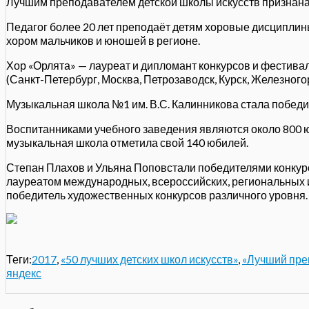
Лучшим преподавателем детской школы искусств признана
Педагог более 20 лет преподаёт детям хоровые дисциплин
хором мальчиков и юношей в регионе.
Хор «Орлята» — лауреат и дипломант конкурсов и фестива
(Санкт-Петербург, Москва, Петрозаводск, Курск, Железногор
Музыкальная школа №1 им. В.С. Калинникова стала победит
Воспитанниками учебного заведения являются около 800 ю
музыкальная школа отметила свой 140 юбилей.
Степан Плахов и Ульяна Поповстали победителями конкурса
лауреатом международных, всероссийских, региональных и
победитель художественных конкурсов различного уровня.
Теги:
2017
,
«50 лучших детских школ искусств»
,
«Лучший пре
яндекс