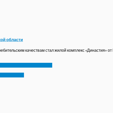
кой области
бительским качествам стал жилой комплекс «Династия» от ГК
остяникова «Пилигримы»
 территорий