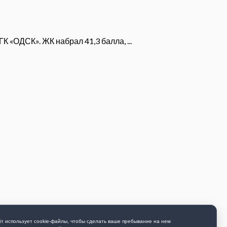
 «ОДСК». ЖК набрал 41,3 балла, ...
т использует cookie-файлы, чтобы сделать ваше пребывание на нем