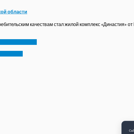
кой области
бительским качествам стал жилой комплекс «Династия» от ГК
ском полесье»
или крест
Сай