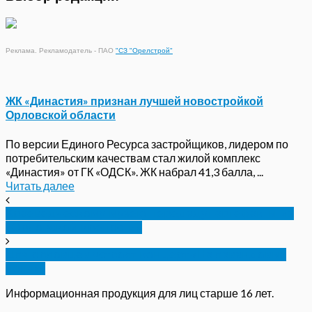
Реклама. Рекламодатель - ПАО
"СЗ "Орелстрой"
ЖК «Династия» признан лучшей новостройкой
Орловской области
По версии Единого Ресурса застройщиков, лидером по
потребительским качествам стал жилой комплекс
«Династия» от ГК «ОДСК». ЖК набрал 41,3 балла, ...
Читать далее
Краеведческому музею передадут артефакты из
«Орловской крепости»
Для орловцев устроят концерт «На лавандовых
полях»
Информационная продукция для лиц старше 16 лет.